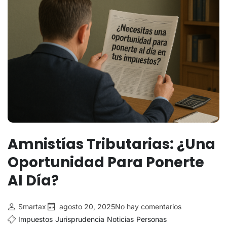
Amnistías Tributarias: ¿una
Oportunidad Para Ponerte
Al Día?
Smartax
agosto 20, 2025
No hay comentarios
Impuestos
Jurisprudencia
Noticias
Personas